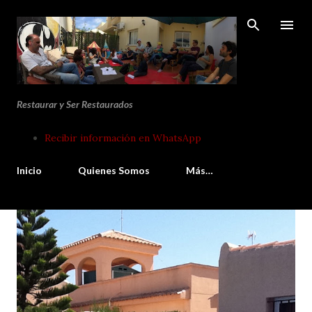
Ir al contenido principal
Restaurar y Ser Restaurados
Recibir información en WhatsApp
Inicio
Quienes Somos
Más…
E
n
t
r
a