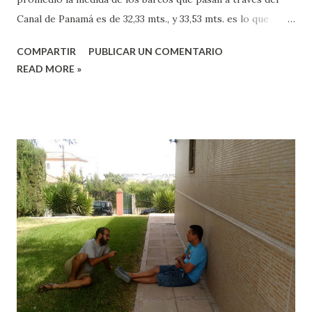
Canal de Panamá es de 32,33 mts., y 33,53 mts. es lo que
miden las esclusas de ancho, dejando sólo 60 cms.
COMPARTIR
PUBLICAR UN COMENTARIO
aproximadamente de cada lado. Entonces, ¿cómo lo hacen?
READ MORE »
Si te fijas en la imagen, verás en cada borde de la esclusa un
par de locomotoras, las llamadas "mulas", que se encargan
de mantener centrado al barco en todo momento, durante
la travesía de 24 horas que suele durar el atravesar todo el
canal. Pero, ¿y qué tiene que ver esto con una Regla de
Vida?, pues básicamente eso, la labor de las "mulas" es lo
que intenta hacer un Regla de Vida, mantenernos centrados
durante la travesía de nuestra vida. Al igual que para pasar
el canal, los barcos no necesitan estrictamente que las
"mulas" les ayuden a mantenerse centrados en la esclusa,
igual podrían pasarlo sin ellas, bajo el control ...