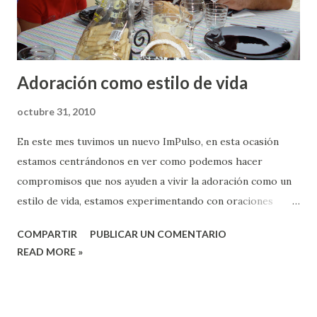
Adoración como estilo de vida
octubre 31, 2010
En este mes tuvimos un nuevo ImPulso, en esta ocasión
estamos centrándonos en ver como podemos hacer
compromisos que nos ayuden a vivir la adoración como un
estilo de vida, estamos experimentando con oraciones
regulares y la practica de la presencia de Dios cada día en
COMPARTIR
PUBLICAR UN COMENTARIO
medio de nuestros trabajos, estudios etc. Estamos
READ MORE »
contentos de ver como Dios está enseñándonos a vivir una
espiritualidad integral que afecta cada momento del día y
que nos permite vivir la realidad de que Jesús es Señor de