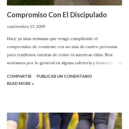
Compromiso Con El Discipulado
septiembre 17, 2009
Hace ya unas semanas que vengo cumpliendo el
compromiso de reunirme con no más de cuatro personas
para rendirnos cuentas de como va nuestras vidas. Nos
sentamos por lo general en alguna cafetería y tomando
algo nos preguntamos que tal va nuestras luchas con las
COMPARTIR
PUBLICAR UN COMENTARIO
tentaciones, nuestras responsabilidades familiares,
READ MORE »
laborales, con los amigos etc. También aprovechamos para
comprometernos a leer la Biblia y orar por motivos
específicos que tengamos unos y otros y acabamos
compartiendo brevemente lo que Dios nos ha mostrado en
nuestra lectura pasada. Durante la semana sabemos que
podemos contar los unos con los otros, nos hemos hecho