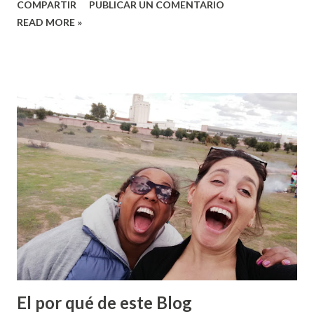
COMPARTIR
PUBLICAR UN COMENTARIO
dobles (la llegada de mis mellizos Andrés y Valeria y su
READ MORE »
consecuente atención y cuidado), y por ello con el sistema
Nike+ he podido comenzar desde hace 8 semanas un
entrenamiento para "aprender a correr" o como ellos le
llaman: Caminar para Correr (Walk to Run). ¿Por qué
comento esto? Es que hace un para de semanas, hablando
de entrenarnos para seguir a Jesús y adoptar una
obediencia radical a Él, Sylvia hacía un comentario que unía
el entrenamiento de Nike+ con lo que creemos que sería
una buena manera de empezar a caminar en El Camino:
Caminar para Correr. A veces queremos vivir y
experimentar la vida de obediencia en su plenitud, y cuando
nos vemos intentando llevarla a cabo, nos damos cuen...
El por qué de este Blog