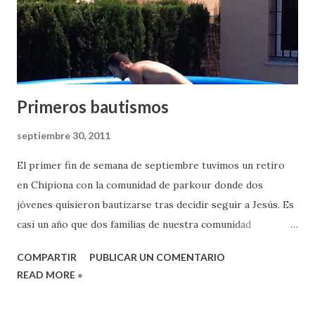
d
a
s
Primeros bautismos
septiembre 30, 2011
El primer fin de semana de septiembre tuvimos un retiro
en Chipiona con la comunidad de parkour donde dos
jóvenes quisieron bautizarse tras decidir seguir a Jesús. Es
casi un año que dos familias de nuestra comunidad
acompañan espiritualmente a algunos jóvenes del mundo
COMPARTIR
PUBLICAR UN COMENTARIO
del parkour y realmente fue muy emocionante ver como
READ MORE »
Dani (quien les habló de Jesús) los bautizó y muchos amigos
no cristianos nos acompañaron el fin de semana.