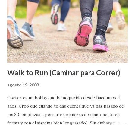
vulnerables y hemos comprobado que no nos
escandalizamos cuando alguno de nosotros se ha caído. Por
eso es usual llamarnos o escribirnos un e-mail para
contarnos cualquier cosa. Sin duda que recorrer El Camino
con otros a tu lado hace que todo sea más fácil. Si hay algo
que tengo claro que Dios espera de sus seguidores es que
cumplamos con la realidad de disc...
Walk to Run (Caminar para Correr)
agosto 19, 2009
Correr es un hobby que he adquirido desde hace unos 4
años. Creo que cuando te das cuenta que ya has pasado de
los 30, empiezas a pensar en maneras de mantenerte en
forma y con el sistema bien "engrasado". Sin embargo, por
cerca de 13 meses no había corrido nada por razones