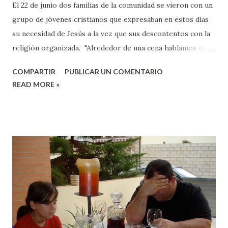
El 22 de junio dos familias de la comunidad se vieron con un
grupo de jóvenes cristianos que expresaban en estos días
su necesidad de Jesús a la vez que sus descontentos con la
religión organizada. "Alrededor de una cena hablamos de
nuestras vidas, les invitamos a leer Hechos de los apóstoles
COMPARTIR
PUBLICAR UN COMENTARIO
y entramos en un tiempo de oración donde muchos
READ MORE »
abrieron sus corazones expresando su necesidad de volver
a Jesús entre lágrimas. Nos fuimos con gozo de ver el
mover del Espíritu y con preocupación acerca de cómo
será el futuro de esta generación que se encuentra tan
perdida e incomprendida en ciertos contextos religiosos.
En Julio volveremos a encontrarnos con ellos para seguir
evaluando la situación y buscando la guía del Santo Espíritu."