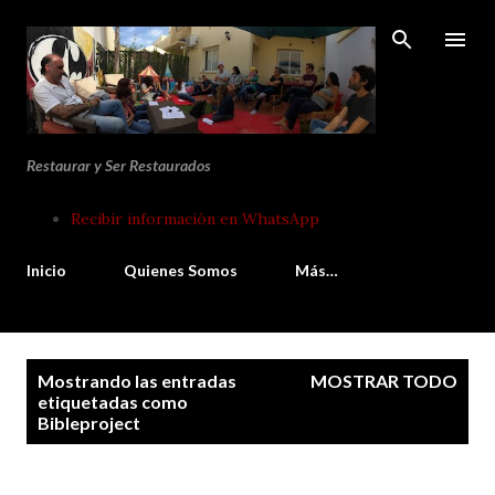
Ir al contenido principal
Restaurar y Ser Restaurados
Recibir información en WhatsApp
Inicio
Quienes Somos
Más…
E
Mostrando las entradas
MOSTRAR TODO
n
etiquetadas como
Bibleproject
t
r
a