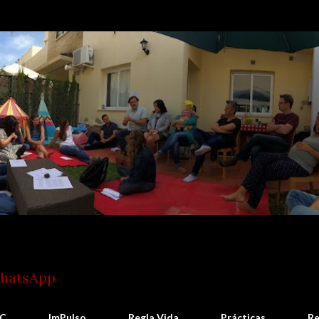
Ir al contenido principal
WhatsApp
C
ImPulso
Regla Vida
Prácticas
Re