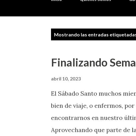
E
Mostrando las entradas etiquetad
n
t
Finalizando Sema
r
a
abril 10, 2023
d
El Sábado Santo muchos mie
a
bien de viaje, o enfermos, po
s
encontrarnos en nuestro últ
Aprovechando que parte de la