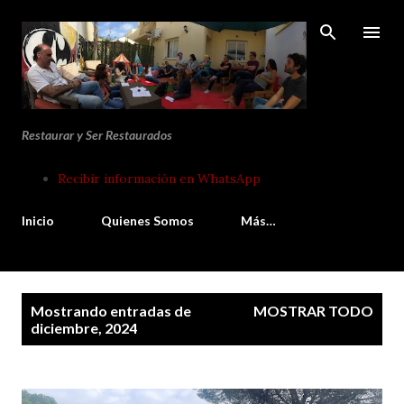
Ir al contenido principal
Restaurar y Ser Restaurados
Recibir información en WhatsApp
Inicio
Quienes Somos
Más…
E
Mostrando entradas de
MOSTRAR TODO
n
diciembre, 2024
t
r
a