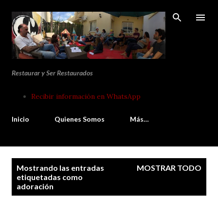
Ir al contenido principal
Restaurar y Ser Restaurados
Recibir información en WhatsApp
Inicio
Quienes Somos
Más…
E
Mostrando las entradas
MOSTRAR TODO
n
etiquetadas como
adoración
t
r
a