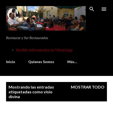
Ir al contenido principal
Restaurar y Ser Restaurados
Recibir información en WhatsApp
Inicio
Quienes Somos
Más…
E
Mostrando las entradas
MOSTRAR TODO
n
etiquetadas como
visio
divina
t
r
a