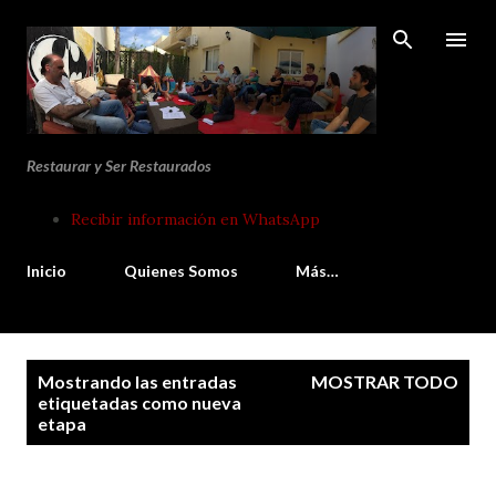
Ir al contenido principal
Restaurar y Ser Restaurados
Recibir información en WhatsApp
Inicio
Quienes Somos
Más…
E
Mostrando las entradas
MOSTRAR TODO
n
etiquetadas como
nueva
etapa
t
r
a