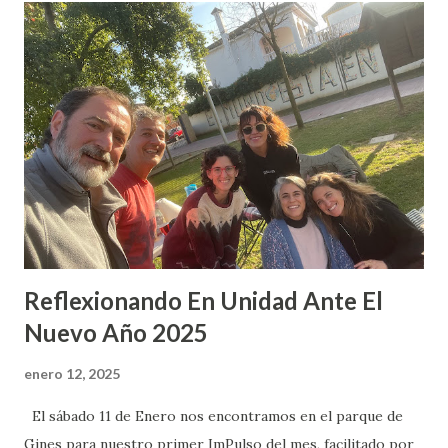
d
a
s
Reflexionando En Unidad Ante El
Nuevo Año 2025
enero 12, 2025
El sábado 11 de Enero nos encontramos en el parque de
Gines para nuestro primer ImPulso del mes, facilitado por