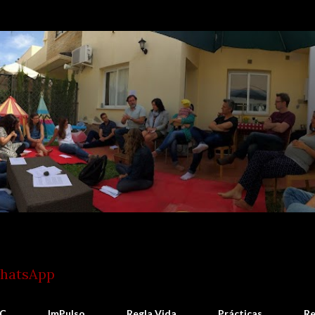
Ir al contenido principal
WhatsApp
C
ImPulso
Regla Vida
Prácticas
Re