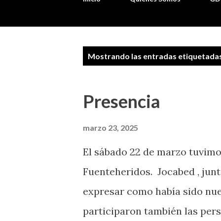
E
Mostrando las entradas etiquetad
n
t
Presencia
r
a
marzo 23, 2025
d
El sábado 22 de marzo tuvim
a
Fuenteheridos. Jocabed , junto 
s
expresar como había sido nues
participaron también las per