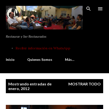
Ir al contenido principal
Restaurar y Ser Restaurados
Recibir información en WhatsApp
Inicio
Quienes Somos
Más…
E
Mostrando entradas de
MOSTRAR TODO
n
enero, 2012
t
r
a