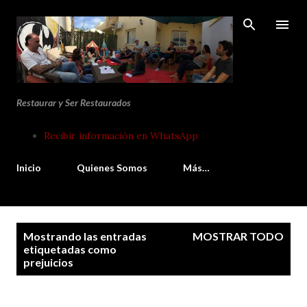
Ir al contenido principal
Restaurar y Ser Restaurados
Recibir información en WhatsApp
Inicio
Quienes Somos
Más…
E
Mostrando las entradas
MOSTRAR TODO
n
etiquetadas como
prejuicios
t
r
a