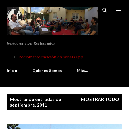
Ir al contenido principal
Restaurar y Ser Restaurados
Recibir información en WhatsApp
Inicio
Quienes Somos
Más…
E
Mostrando entradas de
MOSTRAR TODO
n
septiembre, 2011
t
r
a