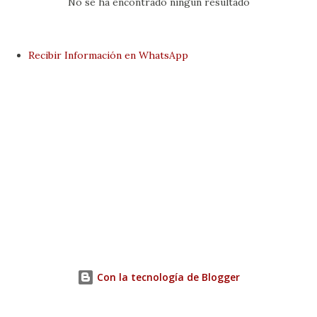
No se ha encontrado ningún resultado
d
a
s
Recibir Información en WhatsApp
Con la tecnología de Blogger