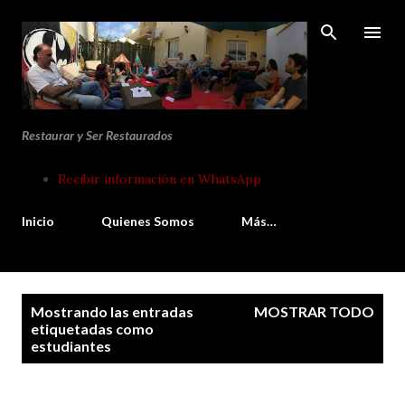
Ir al contenido principal
Restaurar y Ser Restaurados
Recibir información en WhatsApp
Inicio
Quienes Somos
Más…
E
Mostrando las entradas
MOSTRAR TODO
n
etiquetadas como
estudiantes
t
r
a