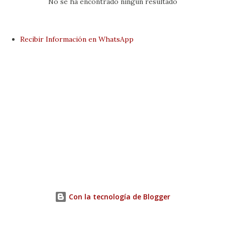
No se ha encontrado ningún resultado
d
a
s
Recibir Información en WhatsApp
Con la tecnología de Blogger