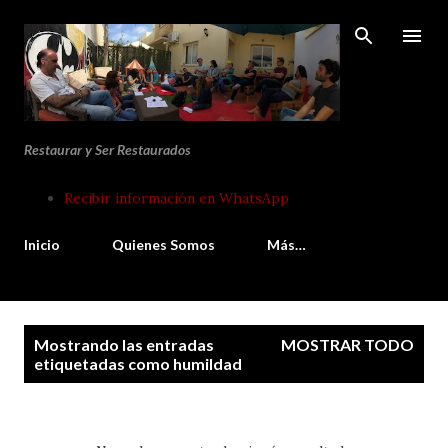
Ir al contenido principal
Restaurar y Ser Restaurados
Recibir información en WhatsApp
Inicio
Quienes Somos
Más…
E
Mostrando las entradas
MOSTRAR TODO
n
etiquetadas como
humildad
t
r
a