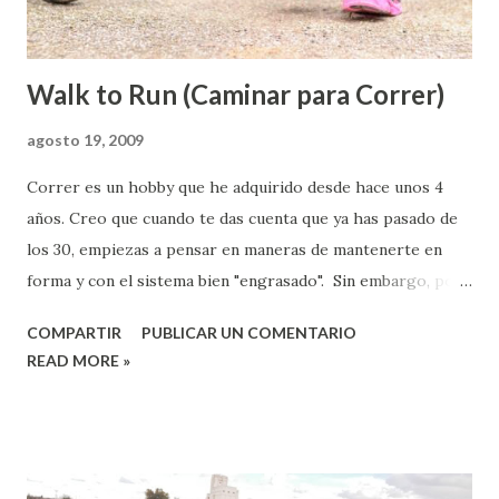
que tengo claro que Dios espera de sus seguidores es que
cumplamos con la realidad de disc...
Walk to Run (Caminar para Correr)
agosto 19, 2009
Correr es un hobby que he adquirido desde hace unos 4
años. Creo que cuando te das cuenta que ya has pasado de
los 30, empiezas a pensar en maneras de mantenerte en
forma y con el sistema bien "engrasado". Sin embargo, por
cerca de 13 meses no había corrido nada por razones
COMPARTIR
PUBLICAR UN COMENTARIO
dobles (la llegada de mis mellizos Andrés y Valeria y su
READ MORE »
consecuente atención y cuidado), y por ello con el sistema
Nike+ he podido comenzar desde hace 8 semanas un
entrenamiento para "aprender a correr" o como ellos le
llaman: Caminar para Correr (Walk to Run). ¿Por qué