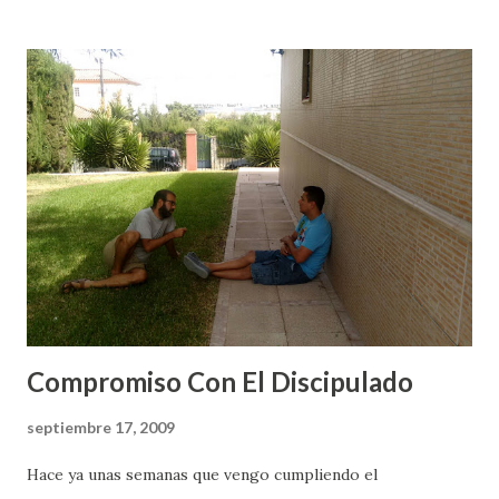
de mantener centrado al barco en todo momento, durante
la travesía de 24 horas que suele durar el atravesar todo el
canal. Pero, ¿y qué tiene que ver esto con una Regla de
Vida?, pues básicamente eso, la labor de las "mulas" es lo
que intenta hacer un Regla de Vida, mantenernos centrados
durante la travesía de nuestra vida. Al igual que para pasar
el canal, los barcos no necesitan estrictamente que las
"mulas" les ayuden a mantenerse centrados en la esclusa,
igual podrían pasarlo sin ellas, bajo el control ...
Compromiso Con El Discipulado
septiembre 17, 2009
Hace ya unas semanas que vengo cumpliendo el