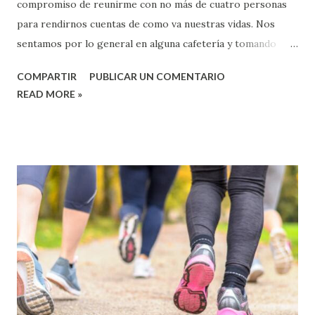
compromiso de reunirme con no más de cuatro personas
para rendirnos cuentas de como va nuestras vidas. Nos
sentamos por lo general en alguna cafetería y tomando
algo nos preguntamos que tal va nuestras luchas con las
COMPARTIR
PUBLICAR UN COMENTARIO
tentaciones, nuestras responsabilidades familiares,
READ MORE »
laborales, con los amigos etc. También aprovechamos para
comprometernos a leer la Biblia y orar por motivos
específicos que tengamos unos y otros y acabamos
compartiendo brevemente lo que Dios nos ha mostrado en
nuestra lectura pasada. Durante la semana sabemos que
podemos contar los unos con los otros, nos hemos hecho
vulnerables y hemos comprobado que no nos
escandalizamos cuando alguno de nosotros se ha caído. Por
eso es usual llamarnos o escribirnos un e-mail para
contarnos cualquier cosa. Sin duda que recorrer El Camino
con otros a tu lado hace que todo sea más fácil. Si hay algo