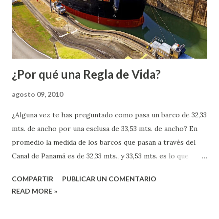
d
a
s
¿Por qué una Regla de Vida?
agosto 09, 2010
¿Alguna vez te has preguntado como pasa un barco de 32,33
mts. de ancho por una esclusa de 33,53 mts. de ancho? En
promedio la medida de los barcos que pasan a través del
Canal de Panamá es de 32,33 mts., y 33,53 mts. es lo que
miden las esclusas de ancho, dejando sólo 60 cms.
COMPARTIR
PUBLICAR UN COMENTARIO
aproximadamente de cada lado. Entonces, ¿cómo lo hacen?
READ MORE »
Si te fijas en la imagen, verás en cada borde de la esclusa un
par de locomotoras, las llamadas "mulas", que se encargan