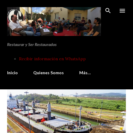
Ir al contenido principal
Restaurar y Ser Restaurados
Recibir información en WhatsApp
Inicio
Quienes Somos
Más…
E
n
t
r
a