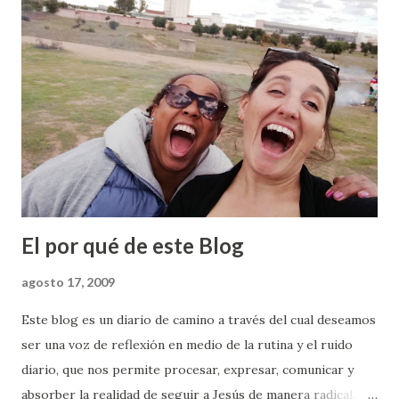
comento esto? Es que hace un para de semanas, hablando
de entrenarnos para seguir a Jesús y adoptar una
obediencia radical a Él, Sylvia hacía un comentario que unía
el entrenamiento de Nike+ con lo que creemos que sería
una buena manera de empezar a caminar en El Camino:
Caminar para Correr. A veces queremos vivir y
experimentar la vida de obediencia en su plenitud, y cuando
nos vemos intentando llevarla a cabo, nos damos cuen...
El por qué de este Blog
agosto 17, 2009
Este blog es un diario de camino a través del cual deseamos
ser una voz de reflexión en medio de la rutina y el ruido
diario, que nos permite procesar, expresar, comunicar y
absorber la realidad de seguir a Jesús de manera radical,