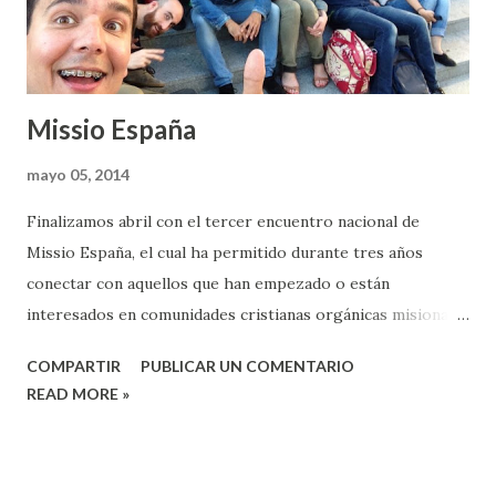
Missio España
mayo 05, 2014
Finalizamos abril con el tercer encuentro nacional de
Missio España, el cual ha permitido durante tres años
conectar con aquellos que han empezado o están
interesados en comunidades cristianas orgánicas misionales
en diferentes puntos del país. En esta ocasión se celebró en
COMPARTIR
PUBLICAR UN COMENTARIO
Sevilla, en el salón de actos de IESEF y tuvimos la
READ MORE »
oportunidad de seguir compartiendo las experiencias de
esta aventura de ser iglesia de manera sencilla. A la vez, el
domingo, celebramos nuestro ImPulso habitual junto a