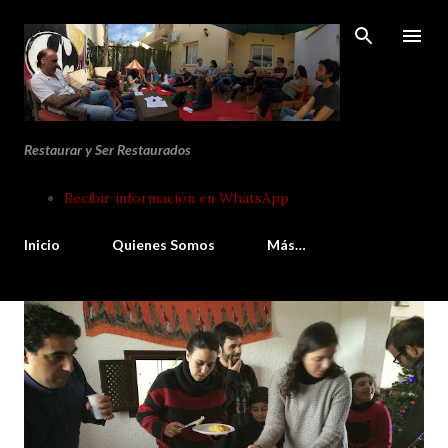
Ir al contenido principal
Restaurar y Ser Restaurados
Recibir información en WhatsApp
Inicio
Quienes Somos
Más…
E
n
t
r
a