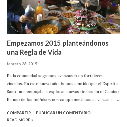
d
a
s
Empezamos 2015 planteándonos
una Regla de Vida
febrero 28, 2015
En la comunidad seguimos avanzando en fortalecer
vínculos. En este nuevo año, hemos sentido que el Espíritu
Santo nos empujaba a explorar nuevas tierras en el Camino.
En uno de los ImPulsos nos comprometimos a avanzar en el
área de discipulado. Creemos que un sistema
COMPARTIR
PUBLICAR UN COMENTARIO
educativo/discipulado basado solo en transmisión de
READ MORE »
información es insuficiente para el crecimiento espiritual,