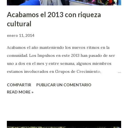
Acabamos el 2013 con riqueza
cultural
enero 11, 2014
Acabamos el año manteniendo los nuevos ritmos en la
comunidad. Los Impulsos en este 2013 han pasado de ser
uno a dos en el mes y entre semana, algunos miembros
estamos involucrados en Grupos de Crecimiento,
encuentros con jóvenes... Sin embargo, nuestro énfasis más
COMPARTIR
PUBLICAR UN COMENTARIO
importante está en la vida cotidiana como campo de misión,
READ MORE »
ya que es allí; en nuestras familias, vecindarios, trabajos y
lugares de estudios, donde desarrollamos la mayor parte
del ministerio de la comunidad. Los encuentros son para
ImPulsarnos a ser agentes de restauración en un mundo
roto. Tras recibir la visita constante de una mujer de etnia