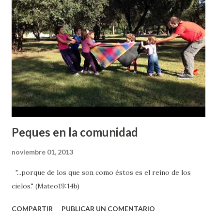
gitana que solicitaba alimentos, decidimos conocerla
personalmente invitándola a merendar, ahora estamos muy
contentos de la amistad que ha nacido. Ella nos presentó a
dos chicas adolescentes de su familia que vinieron a uno de
los encuentros que Sylvia, con otra hermana de la
comunidad, Jocabed, organizan con jóvenes del barrio.
Además decidieron venir al ImPulso de diciembre d...
Peques en la comunidad
noviembre 01, 2013
"...porque de los que son como éstos es el reino de los
cielos." (Mateo19:14b)
COMPARTIR
PUBLICAR UN COMENTARIO