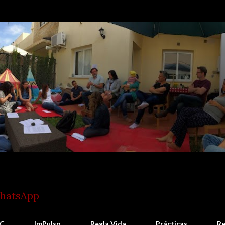
Ir al contenido principal
WhatsApp
C
ImPulso
Regla Vida
Prácticas
Re