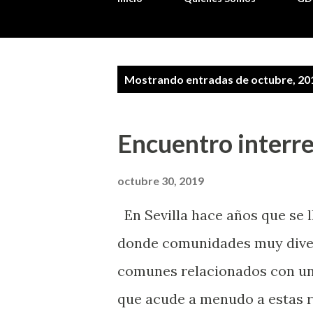
E
Mostrando entradas de octubre, 20
n
t
Encuentro interre
r
a
octubre 30, 2019
d
En Sevilla hace años que se l
a
donde comunidades muy diver
s
comunes relacionados con un
que acude a menudo a estas r