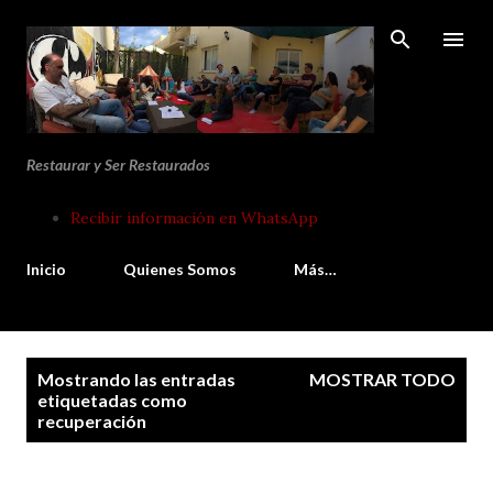
Ir al contenido principal
Restaurar y Ser Restaurados
Recibir información en WhatsApp
Inicio
Quienes Somos
Más…
E
Mostrando las entradas
MOSTRAR TODO
n
etiquetadas como
recuperación
t
r
a