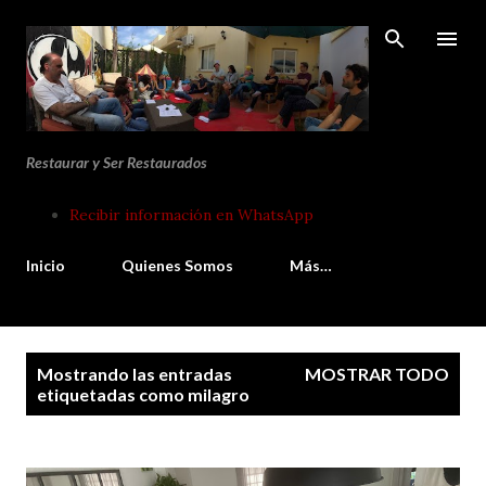
Ir al contenido principal
Restaurar y Ser Restaurados
Recibir información en WhatsApp
Inicio
Quienes Somos
Más…
E
Mostrando las entradas
MOSTRAR TODO
n
etiquetadas como
milagro
t
r
a