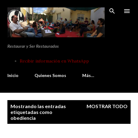
Ir al contenido principal
Restaurar y Ser Restaurados
Recibir información en WhatsApp
Inicio
Quienes Somos
Más…
E
Mostrando las entradas
MOSTRAR TODO
n
etiquetadas como
obediencia
t
r
a