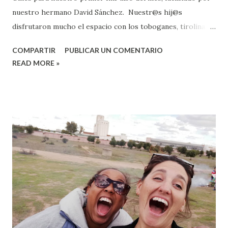
nuestro hermano David Sánchez. Nuestr@s hij@s
disfrutaron mucho el espacio con los toboganes, tirolinas,
lago etc. cosa que nos trasmitieron posteriormente y que
COMPARTIR
PUBLICAR UN COMENTARIO
nos dejaron ver en los videos de más abajo y también se
READ MORE »
unieron con las personas adultas para tomar la eucaristía,
donde David usó la metáfora de "un pacto de sangre" para
recordarnos como Jesús ha sellado su amor y compromiso
con la humanidad en su sacrificio en la cruz. Fue también un
día para bendecir a nuestra hermana Nagore en su traslado
a San Lucar de Barrameda, recibimos este movimiento
como una extensión de la comunidad y no como una
despedida (así como estamos en Ayamonte, Fuenteheridos,
diferentes pueblos de Sevilla e incluso en Holanda), por ello
la rodeamos y oramos sobre su vida en esta nueva etapa,
confiando que el Espíritu Santo la está guiando y usando
como instrumento de bendición allí ...