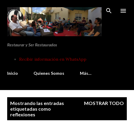
Ir al contenido principal
Restaurar y Ser Restaurados
Recibir información en WhatsApp
Inicio
Quienes Somos
Más…
E
Mostrando las entradas
MOSTRAR TODO
n
etiquetadas como
reflexiones
t
r
a