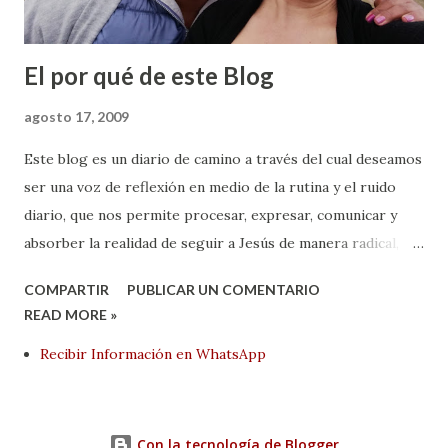
El por qué de este Blog
agosto 17, 2009
Este blog es un diario de camino a través del cual deseamos
ser una voz de reflexión en medio de la rutina y el ruido
diario, que nos permite procesar, expresar, comunicar y
absorber la realidad de seguir a Jesús de manera radical,
integral y plena. Queremos que sea un repositorio de
COMPARTIR
PUBLICAR UN COMENTARIO
experiencias, reflexiones y pensamientos, mientras nos
READ MORE »
encontramos Andando En El Camino . Si de alguna manera,
Recibir Información en WhatsApp
deseas aportar, comentar e incluso corregir algunas de
nuestras entradas, tan sólo déjanos tu comentario al final
de cada una de ellas. Sé bienvenido.
Con la tecnología de Blogger