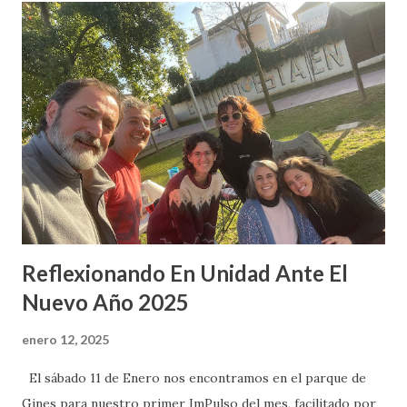
d
a
s
Reflexionando En Unidad Ante El
Nuevo Año 2025
enero 12, 2025
El sábado 11 de Enero nos encontramos en el parque de
Gines para nuestro primer ImPulso del mes, facilitado por