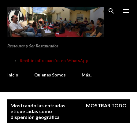
Ir al contenido principal
Restaurar y Ser Restaurados
Recibir información en WhatsApp
Inicio
Quienes Somos
Más…
E
Mostrando las entradas
MOSTRAR TODO
n
etiquetadas como
dispersión geográfica
t
r
a