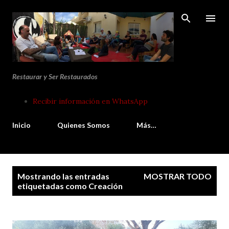
Ir al contenido principal
Restaurar y Ser Restaurados
Recibir información en WhatsApp
Inicio
Quienes Somos
Más…
E
Mostrando las entradas
MOSTRAR TODO
n
etiquetadas como
Creación
t
r
a