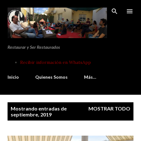
Ir al contenido principal
Restaurar y Ser Restaurados
Recibir información en WhatsApp
Inicio
Quienes Somos
Más…
E
Mostrando entradas de
MOSTRAR TODO
n
septiembre, 2019
t
r
a