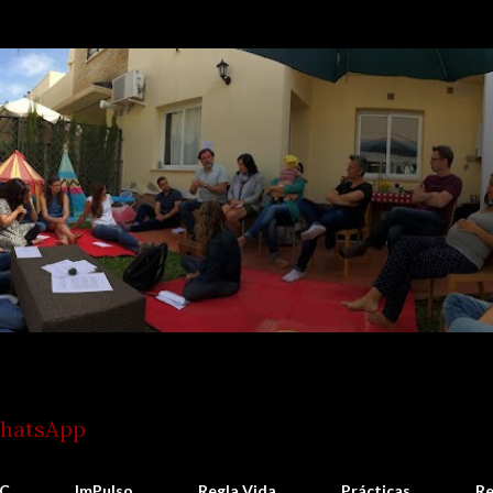
Ir al contenido principal
WhatsApp
C
ImPulso
Regla Vida
Prácticas
Re