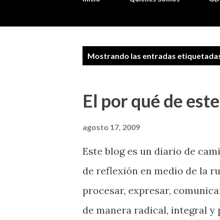
E
Mostrando las entradas etiquetad
n
t
El por qué de est
r
a
agosto 17, 2009
d
Este blog es un diario de cam
a
de reflexión en medio de la ru
s
procesar, expresar, comunicar
de manera radical, integral y