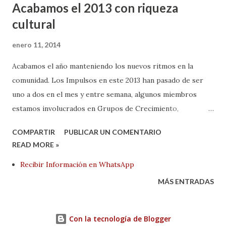
Acabamos el 2013 con riqueza
cultural
enero 11, 2014
Acabamos el año manteniendo los nuevos ritmos en la
comunidad. Los Impulsos en este 2013 han pasado de ser
uno a dos en el mes y entre semana, algunos miembros
estamos involucrados en Grupos de Crecimiento,
encuentros con jóvenes... Sin embargo, nuestro énfasis más
COMPARTIR
PUBLICAR UN COMENTARIO
importante está en la vida cotidiana como campo de misión,
READ MORE »
ya que es allí; en nuestras familias, vecindarios, trabajos y
Recibir Información en WhatsApp
lugares de estudios, donde desarrollamos la mayor parte
del ministerio de la comunidad. Los encuentros son para
MÁS ENTRADAS
ImPulsarnos a ser agentes de restauración en un mundo
roto. Tras recibir la visita constante de una mujer de etnia
Con la tecnología de Blogger
gitana que solicitaba alimentos, decidimos conocerla