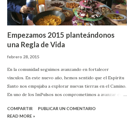
su proclamación de las Buenas Nuevas y en la integración
de la fe en la vid...
Empezamos 2015 planteándonos
una Regla de Vida
febrero 28, 2015
En la comunidad seguimos avanzando en fortalecer
vínculos. En este nuevo año, hemos sentido que el Espíritu
Santo nos empujaba a explorar nuevas tierras en el Camino.
En uno de los ImPulsos nos comprometimos a avanzar en el
área de discipulado. Creemos que un sistema
COMPARTIR
PUBLICAR UN COMENTARIO
educativo/discipulado basado solo en transmisión de
READ MORE »
información es insuficiente para el crecimiento espiritual,
por ello nos hemos comprometido a involucrar en