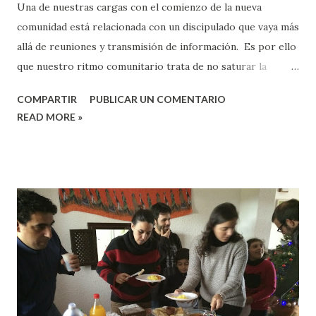
Una de nuestras cargas con el comienzo de la nueva
comunidad está relacionada con un discipulado que vaya más
allá de reuniones y transmisión de información. Es por ello
que nuestro ritmo comunitario trata de no saturar la
agenda con eventos, y además, hemos decidido usar un
COMPARTIR
PUBLICAR UN COMENTARIO
material que nos adentra en las disciplinas espirituales a
READ MORE »
través del ministerio Renovaré. Durante unos siete meses,
vamos a adentrarnos en seis tradiciones cristianas: la
contemplativa, la santidad, la carismática, la justicia social, la
evangélica y la encarnacional. En estas tradiciones
encontramos la búsqueda de algún aspecto de Jesús que
por alguna razón ha dejado de brillar en el pueblo de Dios a
lo largo de la historia, y a la vez, también encontramos
excesos que debemos evitar. El fin es claro: parecernos más
a Jesús en la oración, en su vida de piedad, en su poder y
guía del Espíritu, en su misericordia por los necesitados, en