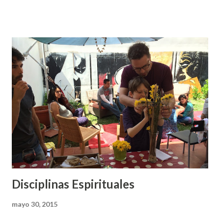
ejemplo de Jesús, su comunión con el Padre, la práctica del
ayuno, del silencio y del retiro que a menudo llevó a cabo
involucrando también a sus discípulos... Nuestros ritmos de
oraciones individuales y comunitarios buscan tener vivo
este aspecto de la vida del Maestro en nuestra comunidad. -
La Tradición de Santidad : Nos invita a una vida coherente e
íntegra, partiendo de que Jesús hizo lo que en cada
momento había que hacer. Prácticas como la rendición de
cuentas han sido frecuentes en los movimientos que han
tratado de manifestar este aspecto de la vida de Jesús. En
nuestra comunidad los G...
Disciplinas Espirituales
mayo 30, 2015