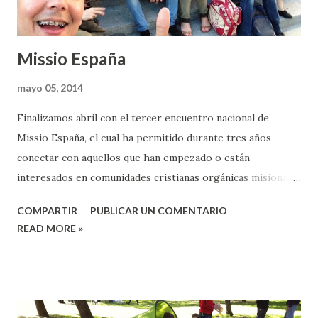
Missio España
mayo 05, 2014
Finalizamos abril con el tercer encuentro nacional de
Missio España, el cual ha permitido durante tres años
conectar con aquellos que han empezado o están
interesados en comunidades cristianas orgánicas misionales
en diferentes puntos del país. En esta ocasión se celebró en
COMPARTIR
PUBLICAR UN COMENTARIO
Sevilla, en el salón de actos de IESEF y tuvimos la
READ MORE »
oportunidad de seguir compartiendo las experiencias de
esta aventura de ser iglesia de manera sencilla. A la vez, el
domingo, celebramos nuestro ImPulso habitual junto a
todos los asistentes.