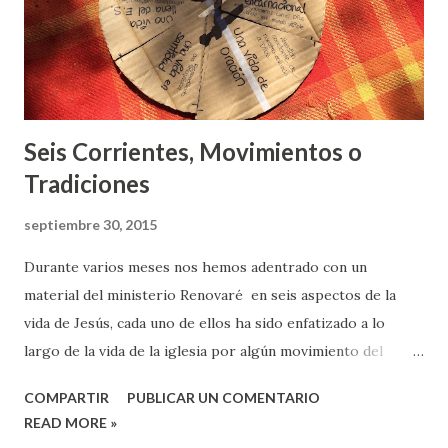
d
a
s
Seis Corrientes, Movimientos o
Tradiciones
septiembre 30, 2015
Durante varios meses nos hemos adentrado con un
material del ministerio Renovaré en seis aspectos de la
vida de Jesús, cada uno de ellos ha sido enfatizado a lo
largo de la vida de la iglesia por algún movimiento del
Espíritu y/o tradición, con aciertos y errores de los que
COMPARTIR
PUBLICAR UN COMENTARIO
podemos aprender hoy. - La Tradición Contemplativa:
READ MORE »
Nos invita a explorar la vida de oración partiendo del