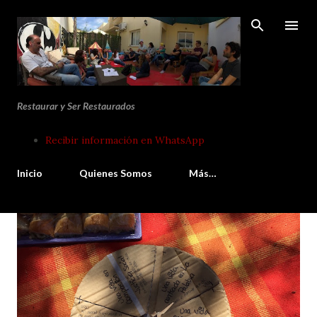
Ir al contenido principal
Restaurar y Ser Restaurados
Recibir información en WhatsApp
Inicio
Quienes Somos
Más…
E
n
t
r
a