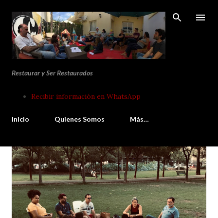
Ir al contenido principal
Restaurar y Ser Restaurados
Recibir información en WhatsApp
Inicio
Quienes Somos
Más…
E
n
t
r
a