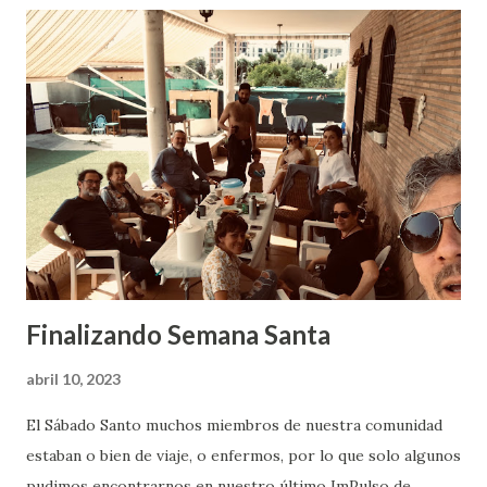
nos recordaron que era hora de comer y teniendo en
cuenta que algunas personas tenían que salir por
compromisos, abrimos nuestro banquete con la Eucaristía
que facilitó nuestro hermano David. En la tarde, quienes
quedamos en el espacio, disfrutamos de seguir
reflexionando alrededor del decálogo. En un ambiente
coloquial acompañado de frutos secos y bebidas, no
pudimos resistir el recordar las enseñanzas de Jesús en el
sermón del monte acerca de lo que fue dic...
Finalizando Semana Santa
abril 10, 2023
El Sábado Santo muchos miembros de nuestra comunidad
estaban o bien de viaje, o enfermos, por lo que solo algunos
pudimos encontrarnos en nuestro último ImPulso de