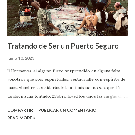
d
a
s
Tratando de Ser un Puerto Seguro
junio 10, 2023
"1Hermanos, si alguno fuere sorprendido en alguna falta,
vosotros que sois espirituales, restauradle con espíritu de
mansedumbre, considerándote a ti mismo, no sea que tú
también seas tentado. 2Sobrellevad los unos las cargas de
los otros, y cumplid así la ley de Cristo. 3Porque el que se
COMPARTIR
PUBLICAR UN COMENTARIO
cree ser algo, no siendo nada, a sí mismo se engaña. 4Así
READ MORE »
que, cada uno someta a prueba su propia obra, y entonces
tendrá motivo de gloriarse solo respecto de sí mismo, y no