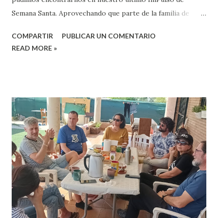
Semana Santa. Aprovechando que parte de la familia de
nuestro querido David estaba en Sevilla, decidimos que Juan
COMPARTIR
PUBLICAR UN COMENTARIO
Sánchez, su hermano biológico y profesor de teología en el
READ MORE »
SEUT compartiera ideas con nuestra comunidad con el fin
de reflexionar. Empezamos nuestro tiempo meditando con
la App de Lectio 365 para el Sábado Santo y después Juan
nos recordó que los títulos de Rey y Salvador que usamos
para referirnos a Jesús, en esta época se vuelven
totalmente contra corriente. Se trata de un Rey crucificado,
de un Salvador crucificado, menuda paradoja. Hablamos de
que el principal problema de la humanidad es el mal. Juan
nos recordó que su colega teólogo Miguel García Baró
apunta en su trabajo que el mayor problema no es el mal
que padecemos, sino el mal que hacemos. El mal que
padezco, no me hace necesariamente malo, solo lo ha...