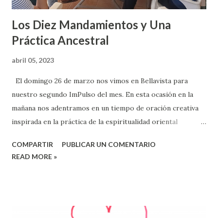
Los Diez Mandamientos y Una
Práctica Ancestral
abril 05, 2023
El domingo 26 de marzo nos vimos en Bellavista para
nuestro segundo ImPulso del mes. En esta ocasión en la
mañana nos adentramos en un tiempo de oración creativa
inspirada en la práctica de la espiritualidad oriental
denominada Tonglen. Esta práctica, también conocida como
COMPARTIR
PUBLICAR UN COMENTARIO
“tomar y enviar”, invierte nuestra lógica habitual de evitar
READ MORE »
el sufrimiento y buscar el placer. En la práctica de tonglen,
visualizamos absorber el dolor de los demás con cada
inhalación y enviar cualquier cosa que los beneficie con la
exhalación. En el proceso, nos liberamos de antiguos
patrones de egoísmo. Empezamos a sentir amor por