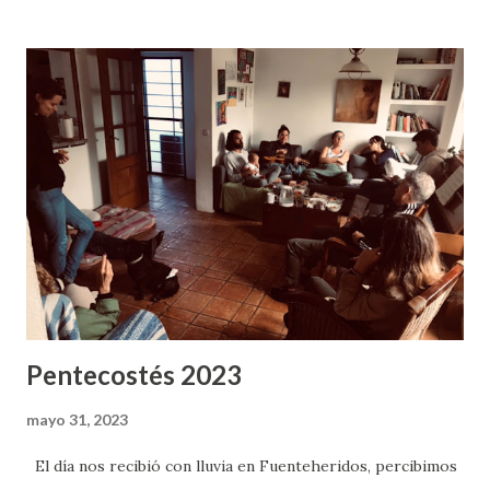
en otro; 5porque cada uno llevará su propia carga. 6El que
es enseñado en la palabra, haga partícipe de toda cosa
buena al que lo instruye. 7No os engañéis; Dios no puede
ser burlado: pues todo lo que el hombre sembrare, eso
también segará. 8Porque el que siembra para su carne, de la
carne segará corrupción; mas el que siembra para el
Espíritu, del Espíritu segará vida eterna. 9No nos
cansemos, pues, de hacer bien; porque a su tiempo
segaremos, si no desmayamos. 10Así que, según tengamos
oportunidad, hagamos bien a todos, y m...
Pentecostés 2023
mayo 31, 2023
El día nos recibió con lluvia en Fuenteheridos, percibimos