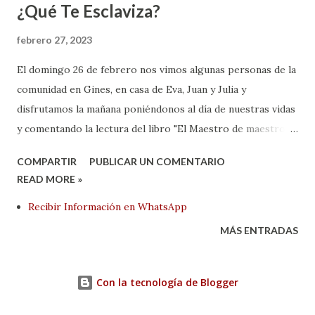
¿Qué Te Esclaviza?
febrero 27, 2023
El domingo 26 de febrero nos vimos algunas personas de la
comunidad en Gines, en casa de Eva, Juan y Julia y
disfrutamos la mañana poniéndonos al día de nuestras vidas
y comentando la lectura del libro "El Maestro de maestros"
del Dr. Augusto Cury alrededor de un te. El libro nos da la
COMPARTIR
PUBLICAR UN COMENTARIO
oportunidad de reflexionar en todo lo que aporta la figura
READ MORE »
de Jesús a nuestro mundo desde el punto de vista de la
Recibir Información en WhatsApp
mente. Uno de los párrafos que comentamos es el
siguiente: "En algunas ocaciones, Cristo profería
MÁS ENTRADAS
pensamientos totalmente raros que eran cercados de
enigmas, escapando completamente de la imaginación
Con la tecnología de Blogger
humana. Aunque él tocase en la necesidad íntima de
satisfacción del ser humano, sus palabras eran