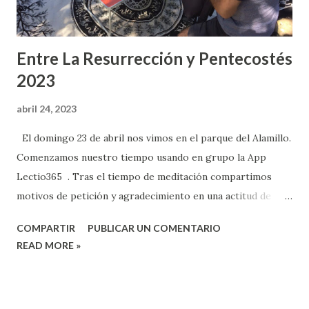
meditación s...
Entre La Resurrección y Pentecostés
2023
abril 24, 2023
El domingo 23 de abril nos vimos en el parque del Alamillo.
Comenzamos nuestro tiempo usando en grupo la App
Lectio365 . Tras el tiempo de meditación compartimos
motivos de petición y agradecimiento en una actitud de
oración. Continuamos reflexionando sobre el tema que
COMPARTIR
PUBLICAR UN COMENTARIO
iniciamos el 26 de marzo acerca de los diez mandamientos,
READ MORE »
atravezando el contexto histórico de nuestros ancestros y
encontrando principios universales para nuestro presente.
Los niños corrian y jugaban a nuestro alrededor y pronto