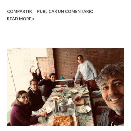
merienda 😄 Se introdujo el tiempo reflexionando en Dios
COMPARTIR
PUBLICAR UN COMENTARIO
como "el gran escuchante". La Biblia está llena de referencia
READ MORE »
acerca de que Dios escucha el clamor de los más
vulnerables, de los oprimidos y también escucha nuestras
oraciones. La propuesta fue abrir un tiempo donde cada
persona que lo deseara compartiera con la comunidad algo
acerca de lo que Dios le está mostrando o algo que sea un
motivo de oración. Sin embargo tanto el que comparte
como el que escucha tratariamos de hacer el siguiente
ejercicio: - El que comparte trataría de escuchar desde
donde está compartiendo: si lo hace desde un lugar más
mental desconectado de sus emociones y necesidades o con
cierta conexión. No se trataba de juzgarnos, tan solo de
que intentáramos compartir desde un lugar más profund...