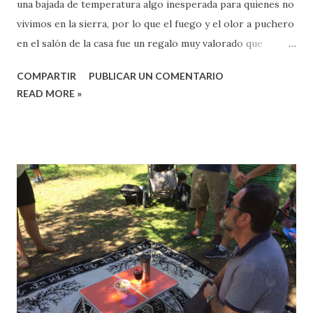
una bajada de temperatura algo inesperada para quienes no
vivimos en la sierra, por lo que el fuego y el olor a puchero
en el salón de la casa fue un regalo muy valorado que
Jocabed y Antonio nos hicieron. Las más peques enseguida
COMPARTIR
PUBLICAR UN COMENTARIO
se situaron, crearon la habitación "Tortuga" donde jugaron,
READ MORE »
dibujaron y organizaron espectáculos acrobáticos. Durante
la mañana Jocabed nos invitó a meditar alrededor de
nuestra experiencia con el Espíritu Santo. Tratamos de
usar diferentes palabras, metáforas e imágenes para definir
su presencia en nuestras vidas y en el mundo. ¡Ven, Espíritu
Santo!, es una hermosa oración para quienes le anhelan,
muy usada en muchas tradiciones cristianas. Nuestro
hermano Antonio compartió de una oración que usa a
menudo: "Vengo, Espíritu Santo!", con ella nos hacemos
consciente de su cercanía. Tras nuestro compartir, Jocabed
realizó una oración inagural que aperturó un tiempo de