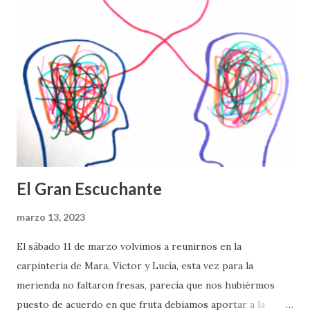
nosotros mismos y por los demás; empezamos a cuidar de
nosotros mismos y de los demás. . . . Inhala por todos
nosotros y exhala por todos nosotros. Puedes saber más
sobre este ejercicio a través del Centro para la Acción y la
Meditación, pinchando aquí Después comimos en unidad,
antes de una segunda parte de reflexión conjunta, y en
medio de nuestras charlas amistosas, las ...
El Gran Escuchante
marzo 13, 2023
El sábado 11 de marzo volvimos a reunirnos en la
carpinteria de Mara, Victor y Lucía, esta vez para la
merienda no faltaron fresas, parecía que nos hubiérmos
puesto de acuerdo en que fruta debiamos aportar a la